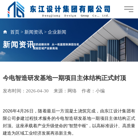
首页
>
新闻资讯
>
企业新闻
新闻资讯
今电智造研发基地一期项目主体结构正式封顶
发布时间：2026-04-30 来源：网络 作者：小编
2026年4月26日，随着最后一方混凝土浇筑完成，由东江设计集团有
限公司参建过程技术服务的今电智造研发基地一期项目主体结构正式
封顶。这座承载着产业升级使命的“智慧中枢”，以高标准设计、高质量
建造为区域工业经济发展再添新主角。