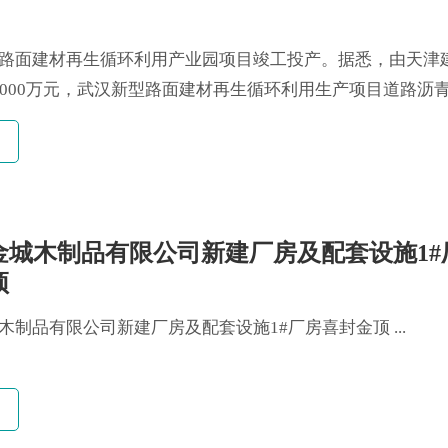
路面建材再生循环利用产业园项目竣工投产。据悉，由天津
2000万元，武汉新型路面建材再生循环利用生产项目道路沥
及自有配套机械施工为一体的大型工业产业园。武汉新型路
业园分办公楼与研发楼、料仓、研发车间等。其中面积达三
钢结构、桁架钢结构形式设计。湖北......
金城木制品有限公司新建厂房及配套设施1#
顶
木制品有限公司新建厂房及配套设施1#厂房喜封金顶 ...