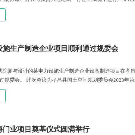
写合作新篇章。 我院负责人首先为优品源领导们介绍了我院
规模、部分项目情况以及合作成效。优品源杨总对我院的发
设施生产制造企业项目顺利通过规委会
，我院参与设计的某电力设施生产制造企业设备制造项目在孝
过规委会。 此次会议为孝昌县国土空间规划委员会2023年第
全县业主单位规划方案汇报，部署相关工作。县委领导、各
目单位设计院参与。 此次会议，对项目的规划方案进行了细致...
海门业项目奠基仪式圆满举行