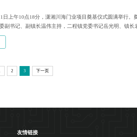
9月21日上午10点18分，潇湘川海门业项目奠基仪式圆满举行。
委副书记、副镇长温伟主持，二程镇党委书记岳光明、镇长
王桂生、总经理马玉山、铭扬设计院郑伟等出席了此次活动
要时刻。 “吉时已到！”，伴随着二程镇党委书记岳光明宣布
.
1
2
3
下一页
友情链接