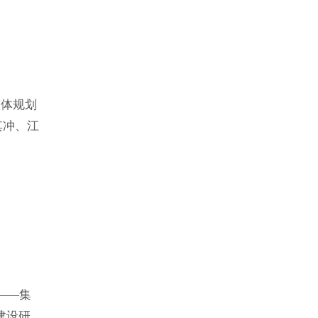
整体规划
其冲、江
服务为
、产业
——集
建设研