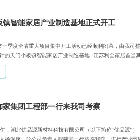
板镇智能家居产业制造基地正式开工
市一季度全省重大项目集中开工活动已经顺利闭幕，由我司
计的天门小板镇智能家居产业制造基地--江苏利全家居首当
企业，是一个以家居产品研发、设计、生产、销售、流通、
新型园区，涵盖工业制造区、原辅材料交易中心、物流中心
......
饰家集团工程部一行来我司考察
日下午，湖北优品源新材料科技有限公司（以下简称“优品源”）
人杨保康、分公司负责人程建武一行莅临我院，进行产业园