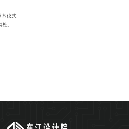
奠基仪式
袁杜、
，共同
项目开