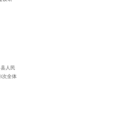
的发展
展及成
昌县人民
3次全体
单位负
...