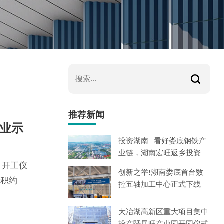
推荐新闻
产业示
投资湖南 | 看好娄底钢铁产
业链，湖南宏旺返乡投资
目开工仪
创新之举!湖南娄底首台数
面积约
控五轴加工中心正式下线
，年税收
北区域
大冶湖高新区重大项目集中
投产暨展旺产业园开园仪式