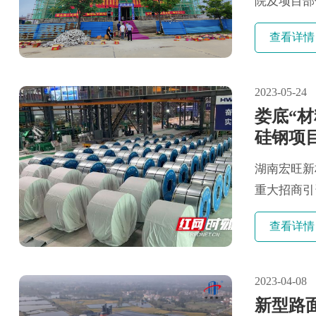
院及项目部
饰材料项目
查看详情
领导的关心
程于20......
2023-05-24
娄底“材
硅钢项
湖南宏旺新
重大招商引
使命任务、
查看详情
础更加稳固
智能制造样板
2023-04-08
新型路