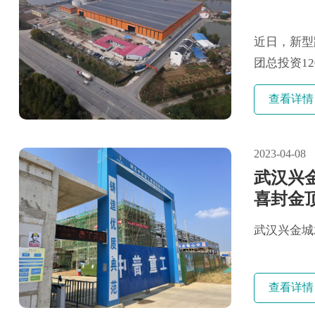
近日，新型
团总投资1
产、销售及
查看详情
再生循环工
料仓采用重型
2023-04-08
武汉兴
喜封金
武汉兴金城
查看详情