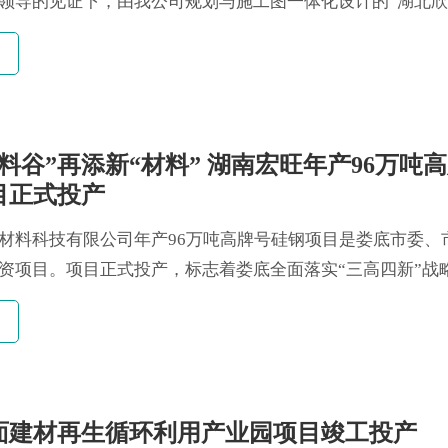
领导的见证下，由我公司规划与施工图一体化设计的“湖北
综合楼”工程正式完成主体结构的封顶。 本工程在各承建单
和支持下，力求做到工程质量精品，进度计划节点跟进。综
料谷”再添新“材料” 湖南宏旺年产96万吨
目正式投产
材料科技有限公司年产96万吨高牌号硅钢项目是娄底市委、
资项目。项目正式投产，标志着娄底全面落实“三高四新”战
建设中部地区“材料谷”又迈出新的重要一步，硅钢产业链发
扎实。项目按低碳、绿色标准建设年产96万吨高磁感、高牌
工厂，生产线采用清洁......
面建材再生循环利用产业园项目竣工投产