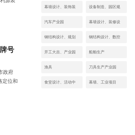
欣利源装
结构设计
体规划设计
幕墙设计、装饰装
设备制造、园区规
位与业主
合楼工
修设计
划
汽车产业园
幕墙设计、装修设
计
钢结构设计、规划
钢结构设计、数控
高牌号
设计
机床
开工大吉、产业园
船舶生产
渔具
刀具生产产业园
市政府
略定位和
食堂设计、活动中
幕墙、工业项目
展壮大基
心
号硅钢